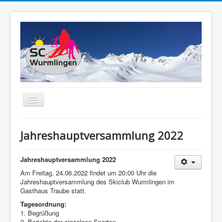
Navigation
an/aus
Home
Jahreshauptversammlung 2022
Der Verein
Ski-Alpin
Jahreshauptversammlung 2022
Am Freitag, 24.06.2022 findet um 20:00 Uhr die
Ski-Touren
Jahreshauptversammlung des Skiclub Wurmlingen im
Gasthaus Traube statt.
Inline
Tagesordnung:
Breitensport
1. Begrüßung
2. Berichte der einzelnen Sparten